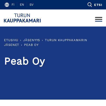
Skip
FI
EN
SV
ETSI
to
content
ETUSIVU
›
JÄSENYYS
›
TURUN KAUPPAKAMARIN
JÄSENET
›
PEAB OY
Peab Oy