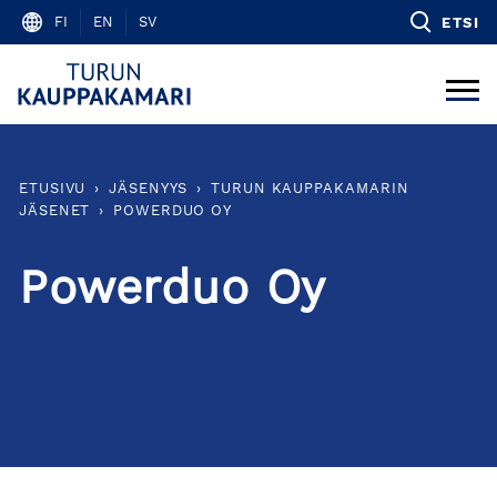
Skip
FI
EN
SV
ETSI
to
content
ETUSIVU
›
JÄSENYYS
›
TURUN KAUPPAKAMARIN
JÄSENET
›
POWERDUO OY
Powerduo Oy