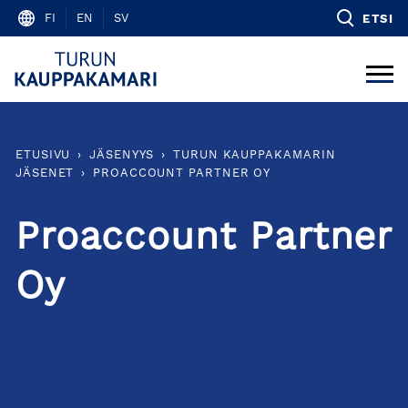
Skip
FI
EN
SV
ETSI
to
content
ETUSIVU
›
JÄSENYYS
›
TURUN KAUPPAKAMARIN
JÄSENET
›
PROACCOUNT PARTNER OY
Proaccount Partner
Oy