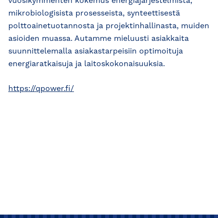
vuosikymmenten kokemus energiajärjestelmistä,
mikrobiologisista prosesseista, synteettisestä
polttoainetuotannosta ja projektinhallinasta, muiden
asioiden muassa. Autamme mieluusti asiakkaita
suunnittelemalla asiakastarpeisiin optimoituja
energiaratkaisuja ja laitoskokonaisuuksia.
https://qpower.fi/