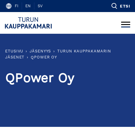
Skip
FI
EN
SV
ETSI
to
content
ETUSIVU
›
JÄSENYYS
›
TURUN KAUPPAKAMARIN
JÄSENET
›
QPOWER OY
QPower Oy