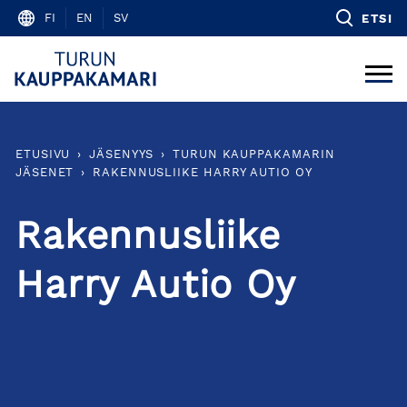
Skip
FI
EN
SV
ETSI
to
content
ETUSIVU
›
JÄSENYYS
›
TURUN KAUPPAKAMARIN
JÄSENET
›
RAKENNUSLIIKE HARRY AUTIO OY
Rakennusliike
Harry Autio Oy