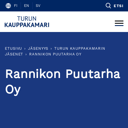
Skip
FI
EN
SV
ETSI
to
content
ETUSIVU
›
JÄSENYYS
›
TURUN KAUPPAKAMARIN
JÄSENET
›
RANNIKON PUUTARHA OY
Rannikon Puutarha
Oy