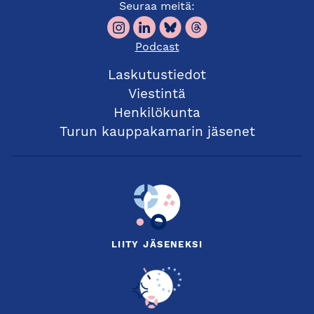
Seuraa meitä:
Podcast
Laskutustiedot
Viestintä
Henkilökunta
Turun kauppakamarin jäsenet
LIITY JÄSENEKSI