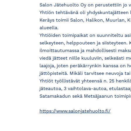
Salon Jätehuolto Oy on perustettiin jo 
Yhtiön tehtävänä oli yhdyskuntajätteen k
Keräys toimii Salon, Halikon, Muurlan, 
alueella.
Yhtiöiden toimipaikat on suunniteltu asia
selkeyteen, helppouteen ja siisteyteen. K
ilmoittautumassa ja mahdollisesti maks
viedä jätteet niille kuuluviin, selkeästi 
laajoja, joten peräkärrynkin kanssa on h
jättöpisteitä. Mikäli tarvitsee neuvoja t
Yhtiöt työllistävät yhteensä n. 25 henki
jäteautoa, 3 vaihtolava-autoa, etulastaa
Satamakadun sekä Metsäjaanun toimipis
https://www.salonjatehuolto.fi/