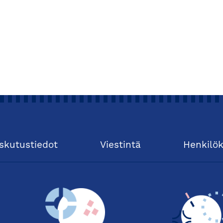
skutustiedot
Viestintä
Henkilö