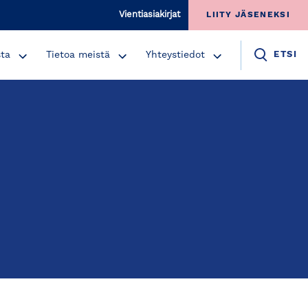
Vientiasiakirjat
LIITY JÄSENEKSI
sta
Tietoa meistä
Yhteystiedot
ETSI