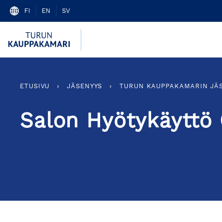
Skip
FI
EN
SV
to
content
ETUSIVU
›
JÄSENYYS
›
TURUN KAUPPAKAMARIN JÄ
Salon Hyötykäyttö