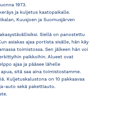
vuonna 1973.
eräys ja kuljetus kaatopaikalle.
Kiikalan, Kuusjoen ja Suomusjärven
kasystävällisiksi. Siellä on panostettu
un asiakas ajaa portista sisälle, hän käy
amassa toimistossa. Sen jälkeen hän voi
merkittyihin paikkoihin. Alueet ovat
elppo ajaa ja pääsee lähelle
ai apua, sitä saa aina toimistostamme.
löä. Kuljetuskalustona on 10 pakkaavaa
ja-auto sekä pakettiauto.
te.