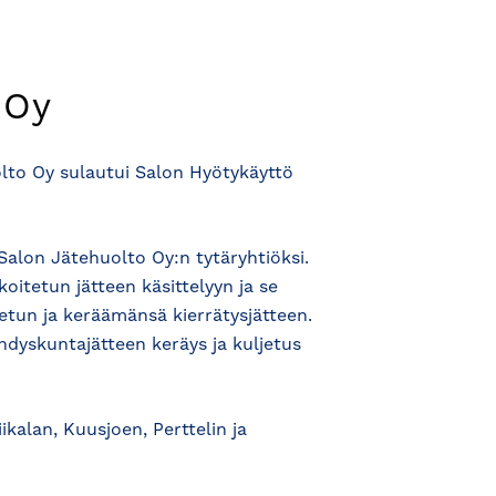
 Oy
lto Oy sulautui Salon Hyötykäyttö
Salon Jätehuolto Oy:n tytäryhtiöksi.
oitetun jätteen käsittelyyn ja se
tetun ja keräämänsä kierrätysjätteen.
dyskuntajätteen keräys ja kuljetus
ikalan, Kuusjoen, Perttelin ja