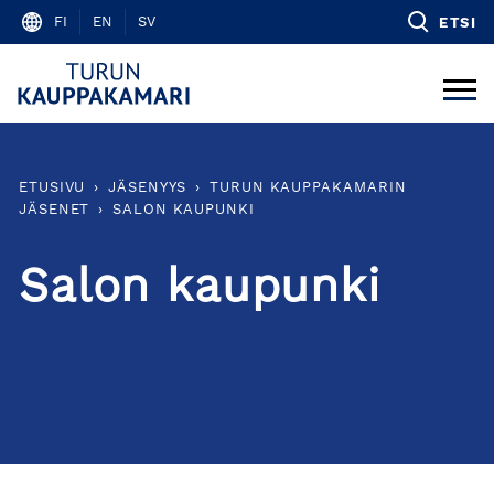
Skip
FI
EN
SV
ETSI
to
content
ETUSIVU
›
JÄSENYYS
›
TURUN KAUPPAKAMARIN
JÄSENET
›
SALON KAUPUNKI
Salon kaupunki