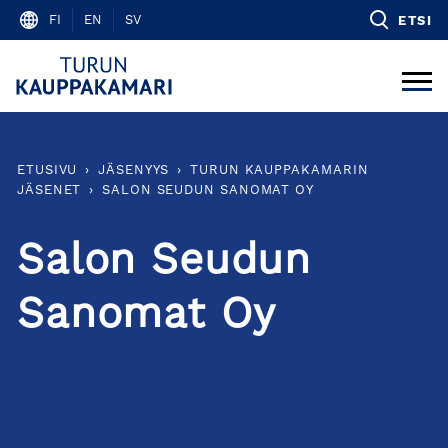
Skip
FI
EN
SV
ETSI
to
content
ETUSIVU
›
JÄSENYYS
›
TURUN KAUPPAKAMARIN
JÄSENET
›
SALON SEUDUN SANOMAT OY
Salon Seudun
Sanomat Oy