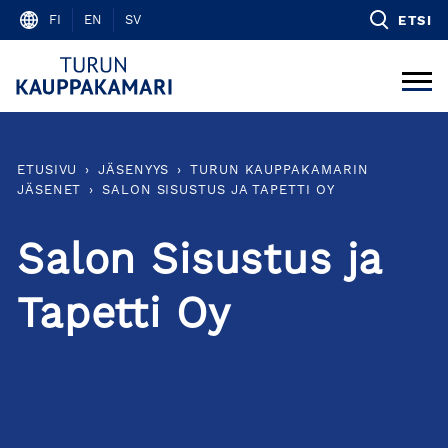
Skip
FI
EN
SV
ETSI
to
content
ETUSIVU
›
JÄSENYYS
›
TURUN KAUPPAKAMARIN
JÄSENET
›
SALON SISUSTUS JA TAPETTI OY
Salon Sisustus ja
Tapetti Oy