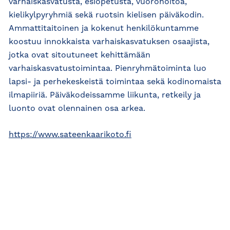
varhaiskasvatusta, esiopetusta, vuorohoitoa,
kielikylpyryhmiä sekä ruotsin kielisen päiväkodin.
Ammattitaitoinen ja kokenut henkilökuntamme
koostuu innokkaista varhaiskasvatuksen osaajista,
jotka ovat sitoutuneet kehittämään
varhaiskasvatustoimintaa. Pienryhmätoiminta luo
lapsi- ja perhekeskeistä toimintaa sekä kodinomaista
ilmapiiriä. Päiväkodeissamme liikunta, retkeily ja
luonto ovat olennainen osa arkea.
https://www.sateenkaarikoto.fi