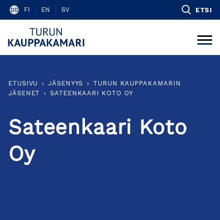
Skip
FI
EN
SV
ETSI
to
content
ETUSIVU
›
JÄSENYYS
›
TURUN KAUPPAKAMARIN
JÄSENET
›
SATEENKAARI KOTO OY
Sateenkaari Koto
Oy