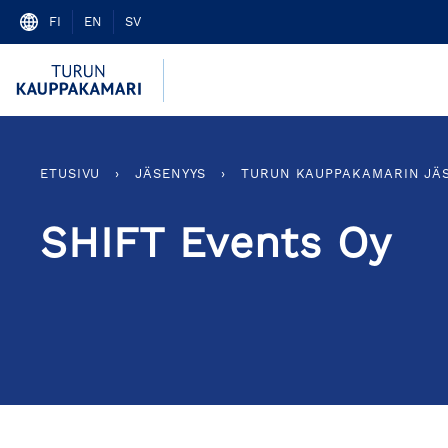
Skip
FI
EN
SV
to
content
ETUSIVU
›
JÄSENYYS
›
TURUN KAUPPAKAMARIN JÄ
SHIFT Events Oy