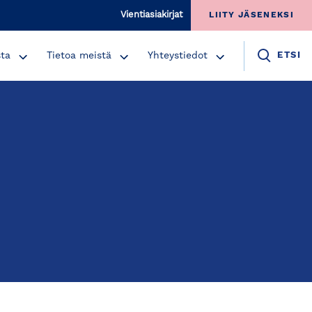
Vientiasiakirjat
LIITY JÄSENEKSI
sta
Tietoa meistä
Yhteystiedot
ETSI