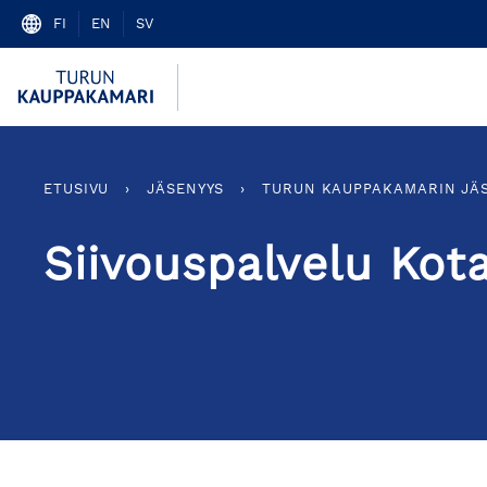
Skip
FI
EN
SV
to
content
ETUSIVU
›
JÄSENYYS
›
TURUN KAUPPAKAMARIN JÄ
Siivouspalvelu Kot