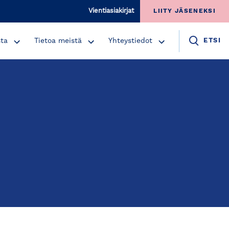
Vientiasiakirjat
LIITY JÄSENEKSI
sta
Tietoa meistä
Yhteystiedot
ETSI