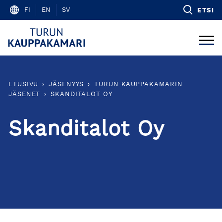
Skip
FI
EN
SV
ETSI
to
content
ETUSIVU
›
JÄSENYYS
›
TURUN KAUPPAKAMARIN
JÄSENET
›
SKANDITALOT OY
Skanditalot Oy