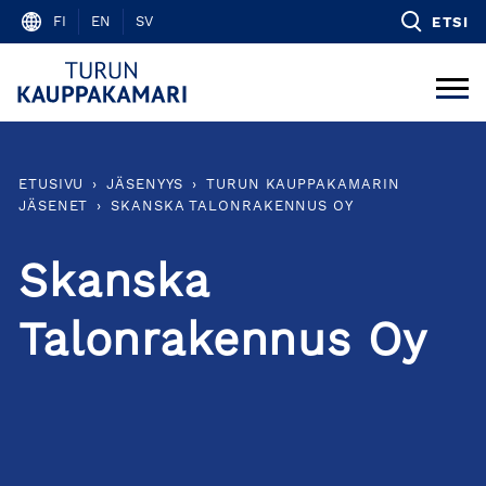
Skip
FI
EN
SV
ETSI
to
content
ETUSIVU
›
JÄSENYYS
›
TURUN KAUPPAKAMARIN
JÄSENET
›
SKANSKA TALONRAKENNUS OY
Skanska
Talonrakennus Oy