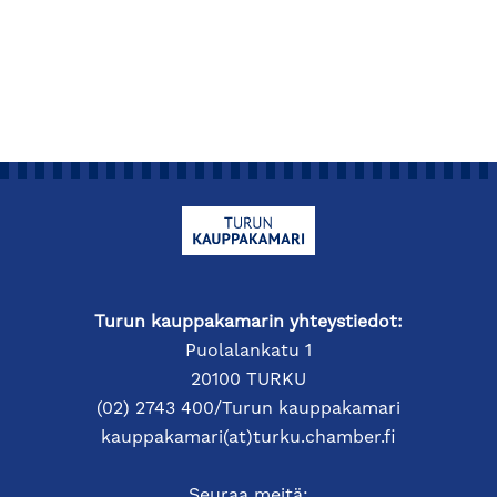
Turun kauppakamarin yhteystiedot:
Puolalankatu 1
20100 TURKU
(02) 2743 400/Turun kauppakamari
kauppakamari(at)turku.chamber.fi
Seuraa meitä: