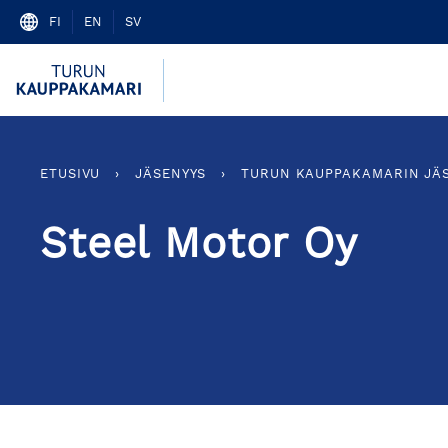
Skip
FI
EN
SV
to
content
ETUSIVU
›
JÄSENYYS
›
TURUN KAUPPAKAMARIN JÄ
Steel Motor Oy