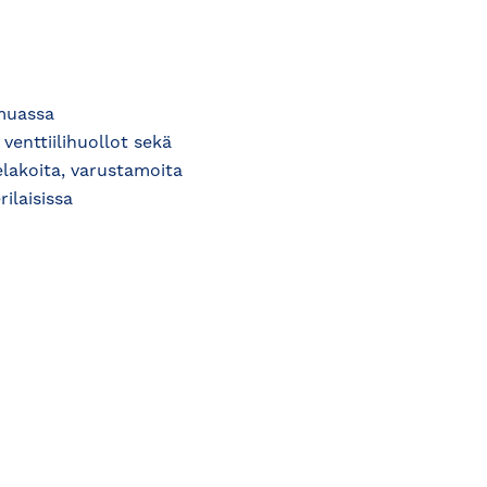
muassa
venttiilihuollot sekä
lakoita, varustamoita
rilaisissa