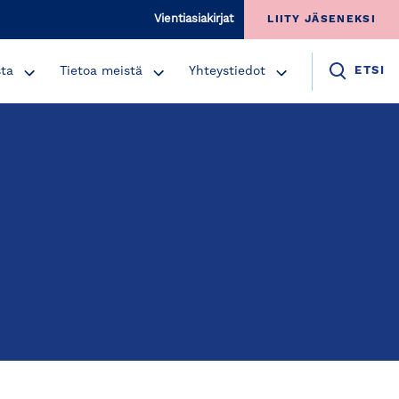
Vientiasiakirjat
LIITY JÄSENEKSI
sta
Tietoa meistä
Yhteystiedot
ETSI