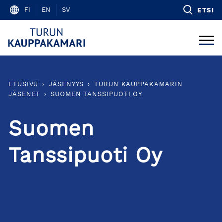
Skip
FI
EN
SV
ETSI
to
content
ETUSIVU
›
JÄSENYYS
›
TURUN KAUPPAKAMARIN
JÄSENET
›
SUOMEN TANSSIPUOTI OY
Suomen
Tanssipuoti Oy