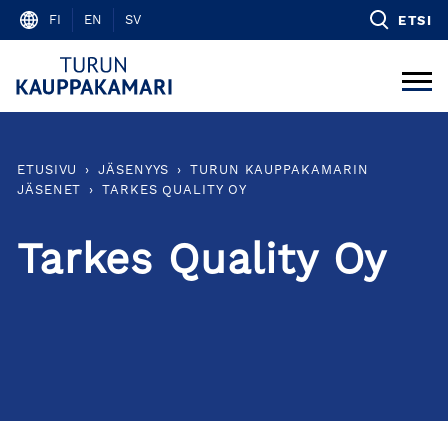
Skip
FI
EN
SV
ETSI
to
content
ETUSIVU
›
JÄSENYYS
›
TURUN KAUPPAKAMARIN
JÄSENET
›
TARKES QUALITY OY
Tarkes Quality Oy