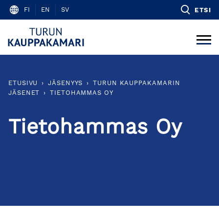
Skip
FI
EN
SV
ETSI
to
content
ETUSIVU
›
JÄSENYYS
›
TURUN KAUPPAKAMARIN
JÄSENET
›
TIETOHAMMAS OY
Tietohammas Oy