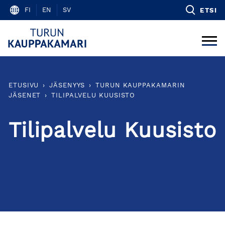
Skip
FI
EN
SV
ETSI
to
content
ETUSIVU
›
JÄSENYYS
›
TURUN KAUPPAKAMARIN
JÄSENET
›
TILIPALVELU KUUSISTO
Tilipalvelu Kuusisto