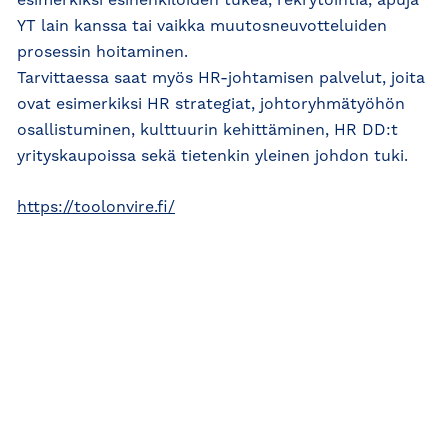
esimerkiksi esihenkilöiden tukea, rekrytointia, apuja
YT lain kanssa tai vaikka muutosneuvotteluiden
prosessin hoitaminen.
Tarvittaessa saat myös HR-johtamisen palvelut, joita
ovat esimerkiksi HR strategiat, johtoryhmätyöhön
osallistuminen, kulttuurin kehittäminen, HR DD:t
yrityskaupoissa sekä tietenkin yleinen johdon tuki.
https://toolonvire.fi/