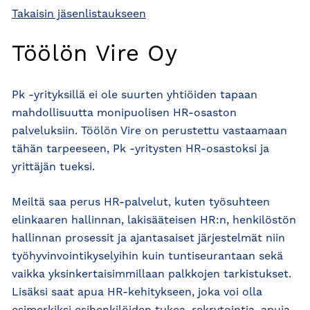
Takaisin jäsenlistaukseen
Töölön Vire Oy
Pk -yrityksillä ei ole suurten yhtiöiden tapaan
mahdollisuutta monipuolisen HR-osaston
palveluksiin. Töölön Vire on perustettu vastaamaan
tähän tarpeeseen, Pk -yritysten HR-osastoksi ja
yrittäjän tueksi.
Meiltä saa perus HR-palvelut, kuten työsuhteen
elinkaaren hallinnan, lakisääteisen HR:n, henkilöstön
hallinnan prosessit ja ajantasaiset järjestelmät niin
työhyvinvointikyselyihin kuin tuntiseurantaan sekä
vaikka yksinkertaisimmillaan palkkojen tarkistukset.
Lisäksi saat apua HR-kehitykseen, joka voi olla