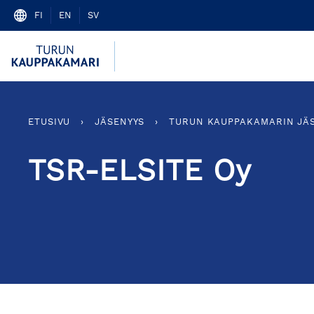
Skip
FI
EN
SV
to
content
ETUSIVU
›
JÄSENYYS
›
TURUN KAUPPAKAMARIN JÄ
TSR-ELSITE Oy