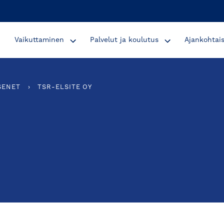
Vaikuttaminen
Palvelut ja koulutus
Ajankohtai
SENET
›
TSR-ELSITE OY