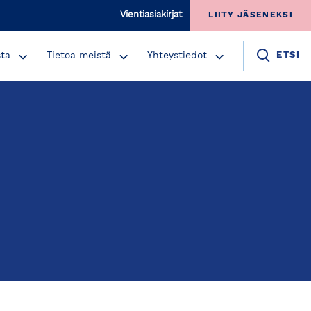
Vientiasiakirjat
LIITY JÄSENEKSI
sta
Tietoa meistä
Yhteystiedot
ETSI