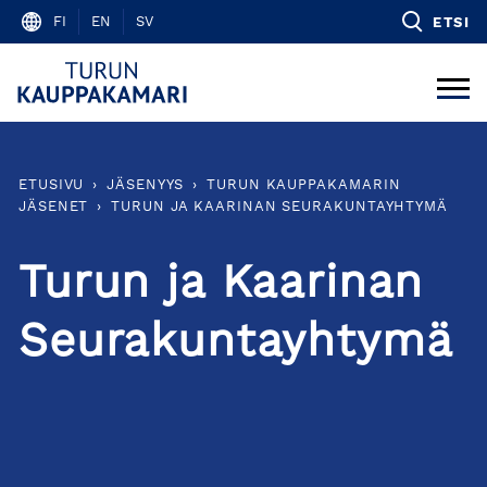
Skip
FI
EN
SV
ETSI
to
content
ETUSIVU
›
JÄSENYYS
›
TURUN KAUPPAKAMARIN
JÄSENET
›
TURUN JA KAARINAN SEURAKUNTAYHTYMÄ
Turun ja Kaarinan
Seurakuntayhtymä