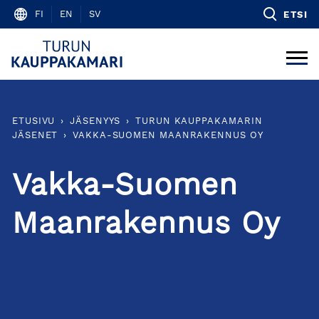
Skip
FI
EN
SV
ETSI
to
content
ETUSIVU
›
JÄSENYYS
›
TURUN KAUPPAKAMARIN
JÄSENET
›
VAKKA-SUOMEN MAANRAKENNUS OY
Vakka-Suomen
Maanrakennus Oy