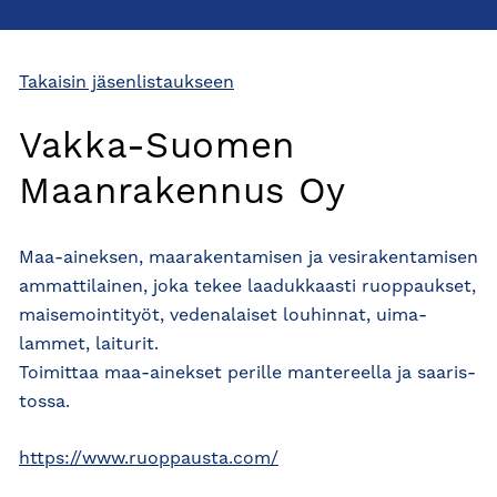
Takaisin jäsenlistaukseen
Vakka-Suomen
Maanrakennus Oy
Maa-aineksen, maarakentamisen ja vesi­raken­tamisen
ammatti­lainen, joka tekee laaduk­kaasti ruop­paukset,
maisemointi­työt, veden­alaiset louhinnat, uima­
lammet, laiturit.
Toimit­taa maa-ainekset perille mante­reella ja saaris­
tossa.
https://www.ruoppausta.com/