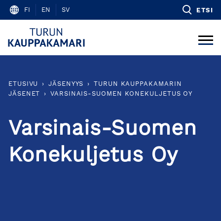
Skip
FI
EN
SV
ETSI
to
content
ETUSIVU
›
JÄSENYYS
›
TURUN KAUPPAKAMARIN
JÄSENET
›
VARSINAIS-SUOMEN KONEKULJETUS OY
Varsinais-Suomen
Konekuljetus Oy