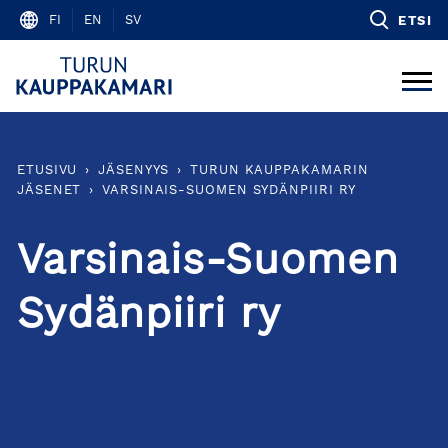
Skip
FI
EN
SV
ETSI
to
content
ETUSIVU
›
JÄSENYYS
›
TURUN KAUPPAKAMARIN
JÄSENET
›
VARSINAIS-SUOMEN SYDÄNPIIRI RY
Varsinais-Suomen
Sydänpiiri ry