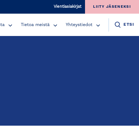
Vientiasiakirjat
LIITY JÄSENEKSI
sta
Tietoa meistä
Yhteystiedot
ETSI