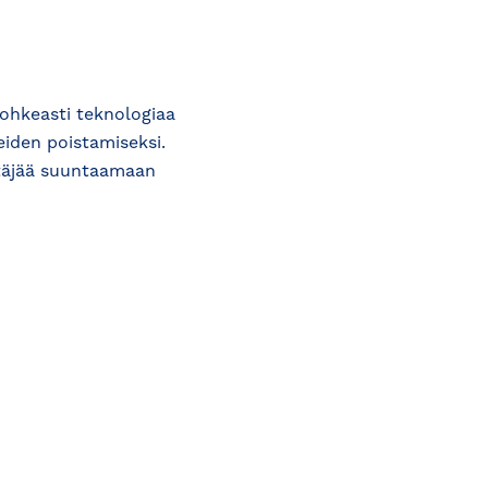
rohkeasti teknologiaa
teiden poistamiseksi.
ttäjää suuntaamaan