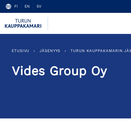
Skip
FI
EN
SV
to
content
ETUSIVU
›
JÄSENYYS
›
TURUN KAUPPAKAMARIN JÄ
Vides Group Oy