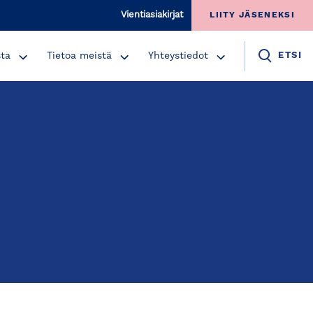
Vientiasiakirjat
LIITY JÄSENEKSI
sta
Tietoa meistä
Yhteystiedot
ETSI