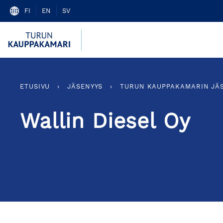
Skip
FI
EN
SV
to
content
ETUSIVU
›
JÄSENYYS
›
TURUN KAUPPAKAMARIN JÄ
Wallin Diesel Oy