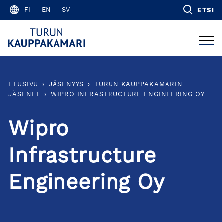
Skip
FI
EN
SV
ETSI
to
content
ETUSIVU
›
JÄSENYYS
›
TURUN KAUPPAKAMARIN
JÄSENET
›
WIPRO INFRASTRUCTURE ENGINEERING OY
Wipro
Infrastructure
Engineering Oy