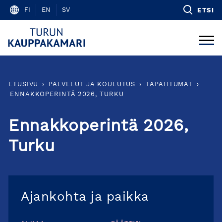
Skip
FI
EN
SV
ETSI
to
content
ETUSIVU
›
PALVELUT JA KOULUTUS
›
TAPAHTUMAT
›
ENNAKKOPERINTÄ 2026, TURKU
Ennakkoperintä 2026,
Turku
Ajankohta ja paikka