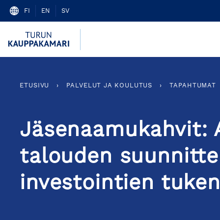
Skip
FI
EN
SV
to
content
ETUSIVU
›
PALVELUT JA KOULUTUS
›
TAPAHTUMAT
Jäsenaamukahvit: A
talouden suunnitte
investointien tuke