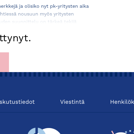
rkkejä ja olisiko nyt pk-yritysten aika
lähtiessä nousuun myös yritysten
uden suunnittelu on tärkeä tekijä
 päätöksenteon ja investointien
tynyt.
ssä Aito Säästöpankin kanssa
0–10:00
. Aamukahvien äärellä kuulet
tännön vinkkejä yrityksen talouden
een.
skutustiedot
Viestintä
Henkilö