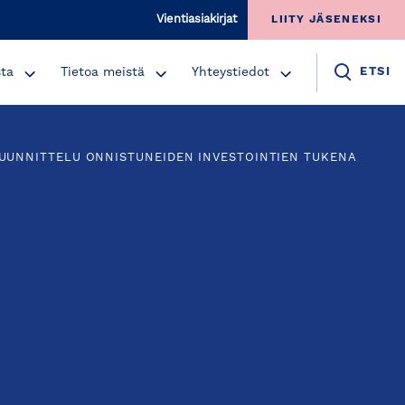
Vientiasiakirjat
LIITY JÄSENEKSI
sta
Tietoa meistä
Yhteystiedot
ETSI
UUNNITTELU ONNISTUNEIDEN INVESTOINTIEN TUKENA