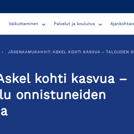
Vaikuttaminen
Palvelut ja koulutus
Ajankohtai
›
JÄSENAAMUKAHVIT: ASKEL KOHTI KASVUA – TALOUDEN S
skel kohti kasvua –
lu onnistuneiden
na