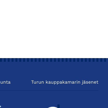
kunta
Turun kauppakamarin jäsenet