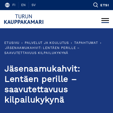
Skip
FI
EN
SV
ETSI
to
content
ETUSIVU
›
PALVELUT JA KOULUTUS
›
TAPAHTUMAT
›
JÄSENAAMUKAHVIT: LENTÄEN PERILLE –
SAAVUTETTAVUUS KILPAILUKYKYNÄ
Jäsenaamukahvit:
Lentäen perille –
saavutettavuus
kilpailukykynä