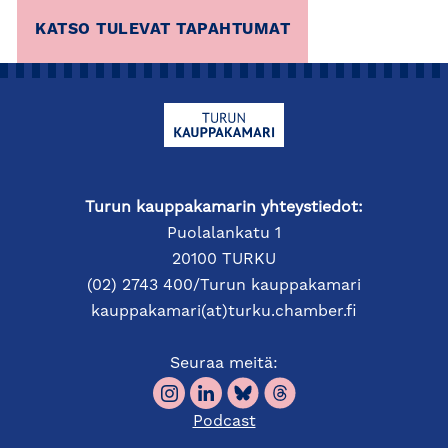
4.9.
klo 9:00–10:30
.
KATSO TULEVAT TAPAHTUMAT
Tervetuloa aistimaan lentokentän tunnelmaa ja
kuulemaan, miltä alueen lentoliikenteen nykytila ja
tulevaisuus näyttävät. Samalla kuulemme, miten
voimme kaikki vaikuttaa siihen, että Turun kenttä
säilyy elinvoimaisena ja saavutetut yhteydet pysyvät
osana tarjontaa.
Turun kauppakamarin yhteystiedot:
Puolalankatu 1
OHJELMA
20100 TURKU
(02) 2743 400/Turun kauppakamari
8:40
Aamukahvit tarjolla
kauppakamari(at)turku.chamber.fi
9:00
Tervetuloa ja tilaisuuden avaus
Seuraa meitä:
Miltä näyttää alueen lentoliikenteen nykytila
ja
Podcast
tulevaisuus