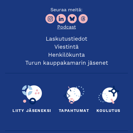
Seuraa meitä:
9:00
Tervetuloa, Turun kauppakamari
Podcast
Mitä teollisoikeudet ovat?
Kaisa Suominen
, eurooppapatenttiasiamies, ja
Laskutustiedot
Jemina Koskela
, EU-tavaramerkki- ja
Viestintä
mallioikeusasiamies
Henkilökunta
Turun kauppakamarin jäsenet
Tietokannat sekä niiden hyödyntäminen
liiketoiminnassa ja tutkimuksessa
Päivi Takala
, patenttiasiamies
Teollisoikeuksien merkitys yrityksille
Piia von Lode
, IPR johtaja, Uniogen Oy, ja
Jari
LIITY JÄSENEKSI
TAPAHTUMAT
KOULUTUS
Hovinen
, eurooppapatenttiasiamies
Patentointi USA:ssa