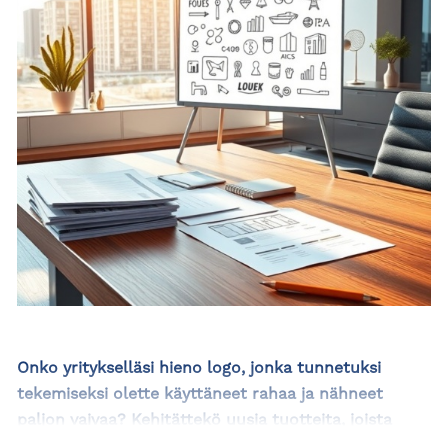
Onko yritykselläsi hieno logo, jonka tunnetuksi
tekemiseksi olette käyttäneet rahaa ja nähneet
paljon vaivaa? Kehitättekö uusia tuotteita, joista
kilpailijatkin ovat kiinnostuneita? Oletko joskus