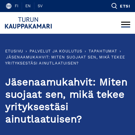
Skip
FI
EN
SV
ETSI
to
content
ETUSIVU
›
PALVELUT JA KOULUTUS
›
TAPAHTUMAT
›
JÄSENAAMUKAHVIT: MITEN SUOJAAT SEN, MIKÄ TEKEE
YRITYKSESTÄSI AINUTLAATUISEN?
Jäsenaamukahvit: Miten
suojaat sen, mikä tekee
yrityksestäsi
ainutlaatuisen?