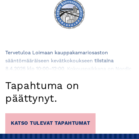
Tervetuloa Loimaan kauppakamariosaston
sääntömääräiseen kevätkokoukseen
tiistaina
8.4.2025 klo 10:00–12:00
. Kokouspaikkana on Nordic
Traction, Hirvikoskentie 128, Loimaa.
Tapahtuma on
päättynyt.
KATSO TULEVAT TAPAHTUMAT