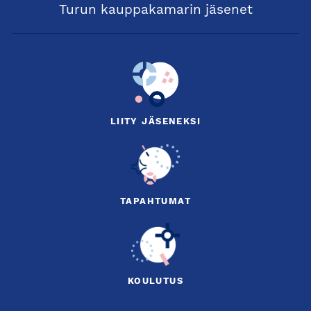
Turun kauppakamarin jäsenet
1. Kokouksen avaus
2. Kokouksen laillisuus ja päätösvaltaisuus
3. Kokouksen puheenjohtajan ja sihteerin valinta
4. Toimintakertomus ja tilinpäätös 2024
5. Muut asiat
LIITY JÄSENEKSI
6. Kokouksen päättäminen
Tervetuloa!
Loimaan kauppakamariosaston hallitus
TAPAHTUMAT
KOULUTUS