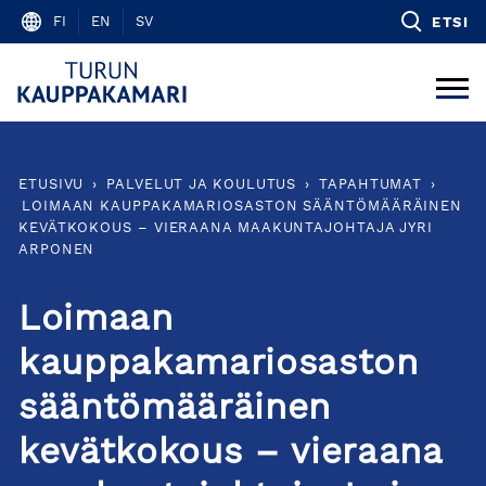
Skip
FI
EN
SV
ETSI
to
content
ETUSIVU
›
PALVELUT JA KOULUTUS
›
TAPAHTUMAT
›
LOIMAAN KAUPPAKAMARIOSASTON SÄÄNTÖMÄÄRÄINEN
KEVÄTKOKOUS – VIERAANA MAAKUNTAJOHTAJA JYRI
ARPONEN
Loimaan
kauppakamariosaston
sääntömääräinen
kevätkokous – vieraana