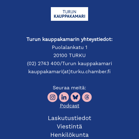
Tilaisuudessa puhujavieraana on Varsinais-Suomen
Turun kauppakamarin yhteystiedot:
maakuntajohtaja
Jyri Arponen
. Turkulainen Jyri
Puolalankatu 1
Arponen (FM) aloitti Varsinais-Suomen
20100 TURKU
maakuntajohtajana lokakuussa 2024. Arposella on
(02) 2743 400/Turun kauppakamari
30 vuoden kokemus johtamis- ja
kauppakamari(at)turku.chamber.fi
esihenkilötehtävistä työelämässä. Hän on toiminut
johtajana julkisella ja yksityisellä sektorilla
Seuraa meitä:
alueellisissa, valtakunnallisissa ja kansainvälisissä
tehtävissä. Kauppakamarin kevätkokouksessa hän
Podcast
kertoo näkemyksiään Varsinais-Suomen
menestyspotentiaalista sekä maakuntaliiton roolista
Laskutustiedot
ja tehtävästä vastata maakunnan kehittämiseen.
Viestintä
Henkilökunta
ESITYSLISTA