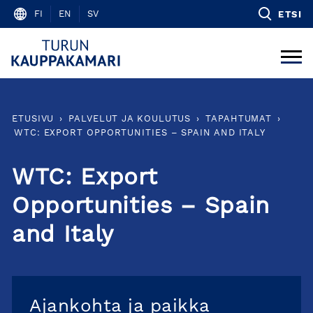
Skip
FI
EN
SV
ETSI
to
content
ETUSIVU
›
PALVELUT JA KOULUTUS
›
TAPAHTUMAT
›
WTC: EXPORT OPPORTUNITIES – SPAIN AND ITALY
WTC: Export
Opportunities – Spain
and Italy
Ajankohta ja paikka