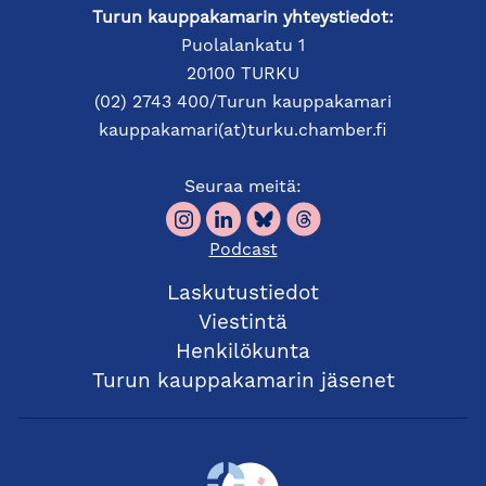
Turun kauppakamarin yhteystiedot:
- Business opportunities in Italy: sectors, approach,
Puolalankatu 1
business cultural issues (15 mins) by
Claudio
20100 TURKU
Pellegatta
, Columdae Senior Expert and Account
(02) 2743 400/Turun kauppakamari
Manager, Italy
kauppakamari(at)turku.chamber.fi
- Q & A (10 mins)
Seuraa meitä:
This webinar is free of charge and open for everyone
Podcast
interested in learning more about doing business in
Spain and Italy. Register here and you’ll receive the
Laskutustiedot
webinar link prior to the event:
REGISTER BY
Viestintä
CLICKING HERE
.
Henkilökunta
Turun kauppakamarin jäsenet
Columdae offers a Preliminary Assessment of
Business Opportunities to each participant free of
charge. If you wish to book a meeting, please select
the appropriate option in the registration form or