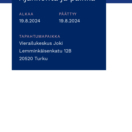
ALKAA
PÄÄTTYY
19.8.2024
19.8.2024
TAPAHTUMAPAIKKA
Vierailukeskus Joki
Lemminkäisenkatu 12B
20520 Turku