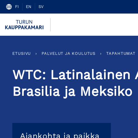
Skip
FI
EN
SV
to
content
ETUSIVU
›
PALVELUT JA KOULUTUS
›
TAPAHTUMAT
WTC: Latinalainen 
Brasilia ja Meksiko
Ajankohta ja paikka