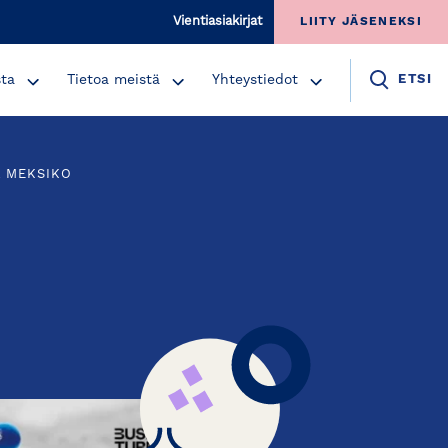
Vientiasiakirjat
LIITY JÄSENEKSI
sta
Tietoa meistä
Yhteystiedot
ETSI
A MEKSIKO