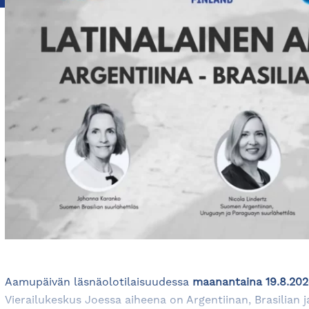
Aamupäivän läsnäolotilaisuudessa
maanantaina
19.8.20
Vierailukeskus Joessa aiheena on Argentiinan, Brasilian 