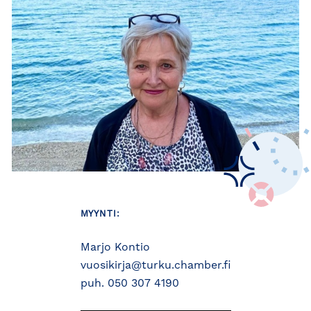
MYYNTI:
Marjo Kontio
vuosikirja@turku.chamber.fi
puh. 050 307 4190