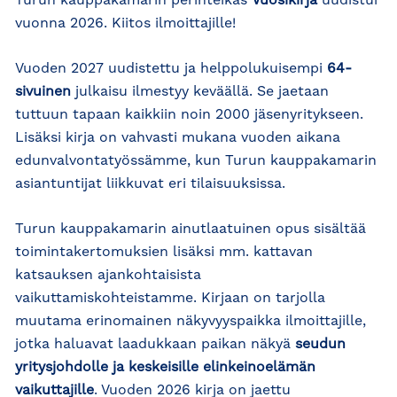
Turun kauppakamarin perinteikäs
Vuosikirja
uudistui
vuonna 2026. Kiitos ilmoittajille!
Vuoden 2027 uudistettu ja helppolukuisempi
64-
sivuinen
julkaisu ilmestyy keväällä. Se jaetaan
tuttuun tapaan kaikkiin noin 2000 jäsenyritykseen.
Lisäksi kirja on vahvasti mukana vuoden aikana
edunvalvontatyössämme, kun Turun kauppakamarin
asiantuntijat liikkuvat eri tilaisuuksissa.
Turun kauppakamarin ainutlaatuinen opus sisältää
toimintakertomuksien lisäksi mm. kattavan
katsauksen ajankohtaisista
vaikuttamiskohteistamme. Kirjaan on tarjolla
muutama erinomainen näkyvyyspaikka ilmoittajille,
jotka haluavat laadukkaan paikan näkyä
seudun
yritysjohdolle ja keskeisille elinkeinoelämän
vaikuttajille
. Vuoden 2026 kirja on jaettu