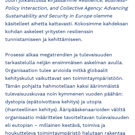
Juuri julkaistussa kirjassamme
Resilience, Business-
Policy Interaction, and Collective Agency: Advancing
Sustainability and Security in Europe
olemme
käsitelleet aihetta kattavasti. Kokosimme kahdeksan
kohdan askeleet yritysten resilienssin
tunnistamiseen ja kehittämiseen.
Prosessi alkaa megatrendien ja tulevaisuuden
tarkastelulla neljän ensimmäisen askelman avulla.
Organisaation tulee arvioida mitkä globaalit
kehityskulut vaikuttavat sen toimintaympäristöön.
Tämän pohjalta hahmotellaan kaksi äärimmäistä
tulevaisuuskuvaa noin kymmenen vuoden päähän:
dystopia (epätoivottava kehitys) ja utopia
(ihanteellinen kehitys). Ääripääskenaarioiden väliltä
organisaatio määrittelee tavoiteltavan tulevaisuuden
eli eutopian – millainen kestävä, toimiva ja
houkutteleva toimintaympäristö halutaan rakentaa