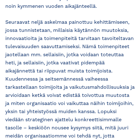
noin kymmenen vuoden aikajänteellä.
Seuraavat neljä askelmaa painottuu kehittämiseen,
jossa tunnistetaan, millaisia käytännön muutoksia,
innovaatioita ja toimenpiteitä tarvitaan tavoiteltavan
tulevaisuuden saavuttamiseksi. Nämä toimenpiteet
jaotellaan mm. sellaisiin, jotka voidaan toteuttaa
heti, ja sellaisiin, jotka vaativat pidempää
aikajännettä tai riippuvat muista toimijoista.
Kuudennessa ja seitsemännessä vaiheessa
tarkastellaan toimijoita ja vaikutusmahdollisuuksia ja
arvioidaan ketkä voivat edistää toivottua muutosta
ja miten organisaatio voi vaikuttaa näihin toimijoihin,
yksin tai yhteistyössä muiden kanssa. Lopuksi
viedään strateginen ajattelu konkreettisimmalle
tasolle – keskiöön nousee kysymys siitä, mitä juuri
meidän organisaatiomme voi tehdä nyt, jotta