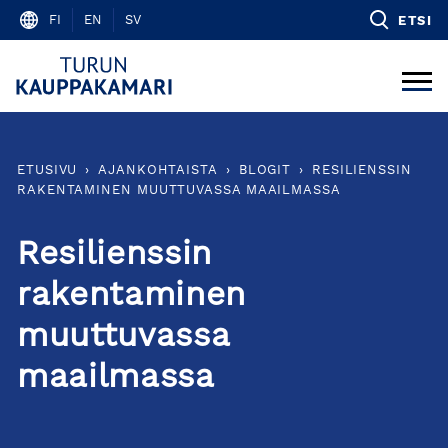
Skip
FI
EN
SV
ETSI
to
content
ETUSIVU
›
AJANKOHTAISTA
›
BLOGIT
›
RESILIENSSIN
RAKENTAMINEN MUUTTUVASSA MAAILMASSA
Resilienssin
rakentaminen
muuttuvassa
maailmassa