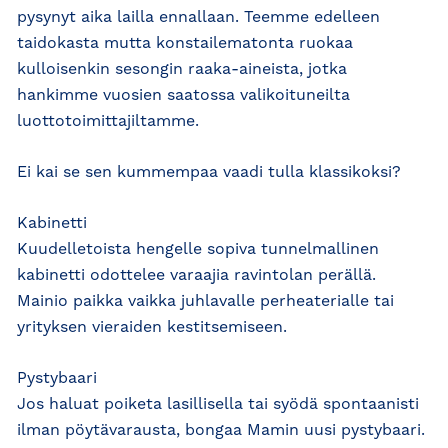
pysynyt aika lailla ennallaan. Teemme edelleen
taidokasta mutta konstailematonta ruokaa
kulloisenkin sesongin raaka-aineista, jotka
hankimme vuosien saatossa valikoituneilta
luottotoimittajiltamme.
Ei kai se sen kummempaa vaadi tulla klassikoksi?
Kabinetti
Kuudelletoista hengelle sopiva tunnelmallinen
kabinetti odottelee varaajia ravintolan perällä.
Mainio paikka vaikka juhlavalle perheaterialle tai
yrityksen vieraiden kestitsemiseen.
Pystybaari
Jos haluat poiketa lasillisella tai syödä spontaanisti
ilman pöytävarausta, bongaa Mamin uusi pystybaari.