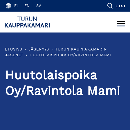
Skip
FI
EN
SV
ETSI
to
content
ETUSIVU
›
JÄSENYYS
›
TURUN KAUPPAKAMARIN
JÄSENET
›
HUUTOLAISPOIKA OY/RAVINTOLA MAMI
Huutolaispoika
Oy/Ravintola Mami