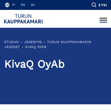
Skip
FI
EN
SV
ETSI
to
content
ETUSIVU
›
JÄSENYYS
›
TURUN KAUPPAKAMARIN
JÄSENET
›
KIVAQ OYAB
KivaQ OyAb