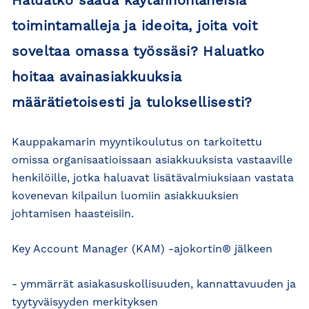
Haluatko saada käytännönläheisiä
toimintamalleja ja ideoita, joita voit
soveltaa omassa työssäsi? Haluatko
hoitaa avainasiakkuuksia
määrätietoisesti ja tuloksellisesti?
Kauppakamarin myyntikoulutus on tarkoitettu
omissa organisaatioissaan asiakkuuksista vastaaville
henkilöille, jotka haluavat lisätävalmiuksiaan vastata
kovenevan kilpailun luomiin asiakkuuksien
johtamisen haasteisiin.
Key Account Manager (KAM) -ajokortin® jälkeen
- ymmärrät asiakasuskollisuuden, kannattavuuden ja
tyytyväisyyden merkityksen