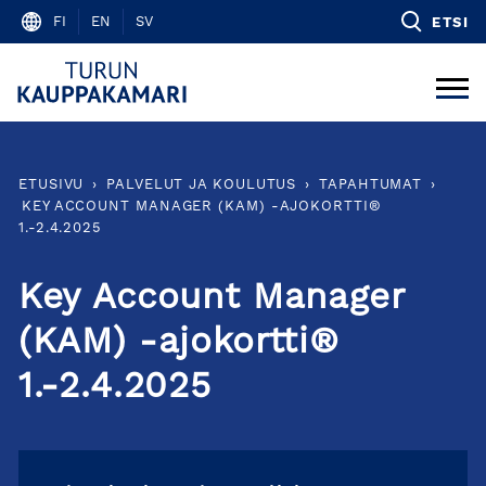
Skip
FI
EN
SV
ETSI
to
content
ETUSIVU
›
PALVELUT JA KOULUTUS
›
TAPAHTUMAT
›
KEY ACCOUNT MANAGER (KAM) -AJOKORTTI®
1.-2.4.2025
Key Account Manager
(KAM) -ajokortti®
1.-2.4.2025