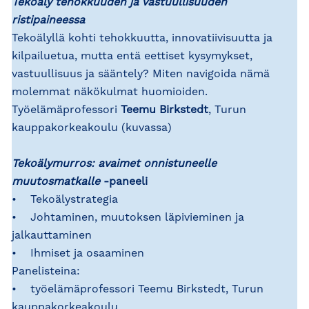
Tekoäly tehokkuuden ja vastuullisuuden
ristipaineessa
Tekoälyllä kohti tehokkuutta, innovatiivisuutta ja
kilpailuetua, mutta entä eettiset kysymykset,
vastuullisuus ja sääntely? Miten navigoida nämä
molemmat näkökulmat huomioiden.
Työelämäprofessori
Teemu Birkstedt
, Turun
kauppakorkeakoulu (kuvassa)
Tekoälymurros: avaimet onnistuneelle
muutosmatkalle
-paneeli
• Tekoälystrategia
• Johtaminen, muutoksen läpivieminen ja
jalkauttaminen
• Ihmiset ja osaaminen
Panelisteina:
• työelämäprofessori Teemu Birkstedt, Turun
kauppakorkeakoulu