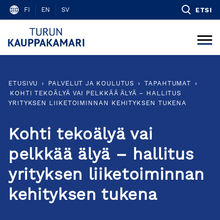
Skip
FI
EN
SV
ETSI
to
content
ETUSIVU
›
PALVELUT JA KOULUTUS
›
TAPAHTUMAT
›
KOHTI TEKOÄLYÄ VAI PELKKÄÄ ÄLYÄ – HALLITUS
YRITYKSEN LIIKETOIMINNAN KEHITYKSEN TUKENA
Kohti tekoälyä vai
pelkkää älyä – hallitus
yrityksen liiketoiminnan
kehityksen tukena