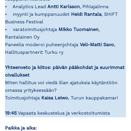
• Analytics Lead
Antti Karlsson
, Pihlajalinna
• myynti ja kumppanuudet
Heidi Rantala
, SHIFT
Business Festival
• varatoimitusjohtaja
Mikko Tuomainen
,
Rantalainen Oy
Paneelia moderoi puheenjohtaja
Veli-Matti Savo
,
Hallituspartnerit Turku ry
Yhteenveto ja kiitos: päivän pääkohdat ja suurimmat
oivallukset
Miten hallitus voi viedä illan ajatuksia käytäntöön
omassa yrityksessään?
Toimitusjohtaja
Kaisa Leiwo
, Turun kauppakamari
19:45
Vapaata keskustelua ja verkostoitumista
Paikka ja aika: