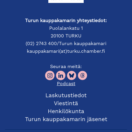
OHJELMA
Turun kauppakamarin yhteystiedot:
8:00
Aamupalatarjoilu
Puolalankatu 1
20100 TURKU
8:30
Tervetuloa
(02) 2743 400/Turun kauppakamari
kauppakamari(at)turku.chamber.fi
Naantalin kylpylän kuluneen vuoden kuulumiset ja
tulevaisuuden suunnitelmat
Seuraa meitä:
Miltä näyttää Naantalin kylpylän suunnitelmat ja
laajemmin Turun seudun matkailurintamalla?
Podcast
-
Joni Hakkarainen
, myynti- ja markkinointijohtaja,
Sunborn
Laskutustiedot
Viestintä
Naantalin kaupungin ajankohtaiset kuulumiset
Henkilökunta
-
Laura Leppänen
,
kaupunginjohtaja
Turun kauppakamarin jäsenet
Luonnonmaan uusi hotellihanke tukemaan