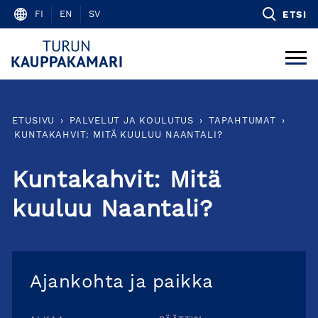
Skip
FI
EN
SV
ETSI
to
content
ETUSIVU
›
PALVELUT JA KOULUTUS
›
TAPAHTUMAT
›
KUNTAKAHVIT: MITÄ KUULUU NAANTALI?
Kuntakahvit: Mitä
kuuluu Naantali?
Ajankohta ja paikka