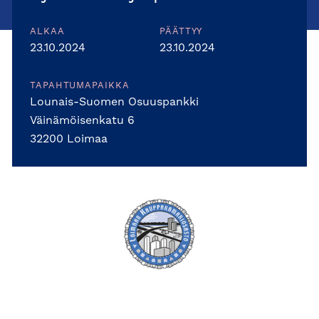
ALKAA
PÄÄTTYY
23.10.2024
23.10.2024
TAPAHTUMAPAIKKA
Lounais-Suomen Osuuspankki
Väinämöisenkatu 6
32200 Loimaa