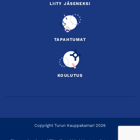
LIITY JÄSENEKSI
Anna Perho on toimittaja, valmentaja ja sisältöjen moniosaaja. Hän
on tehnyt yrittäjänä pitkän uran mediassa: tv- ja radiojuontajana,
käsikirjoittajana, tuottajana ja Suomen ahkerimpana kolumnistina.
Mediauransa ohella Anna Perho on toiminut yritysvalmentajana
vuodesta 2012 lähtien. Hänen core-aiheitaan ovat itsen
TAPAHTUMAT
johtamisen tematiikka sekä vuorovaikutukseen ja esiintymiseen
liittyvät taidot.
Kiireen lievittämiseen kohdennettu puheenvuoro on ladattu
täyteen käytännöllisiä näkökulmia ja malleja, joilla kiireen
lievittämisen voi aloittaa heti saarnan päätyttyä, ja se tarjoillaan
KOULUTUS
porukallesi taattuun Anna-tyyliin: suoraan, särmästi ja
konkreettisesti.
Tervetuloa!
Loimaan kauppakamariosaston hallitus
Copyright Turun Kauppakamari 2026