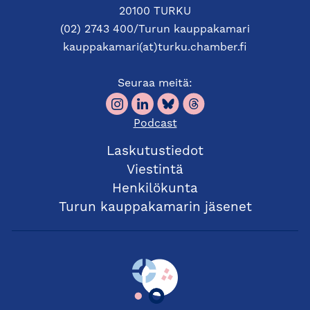
2025
20100 TURKU
7. Edustus Turun kauppakamariin
(02) 2743 400/Turun kauppakamari
8. Muut asiat
kauppakamari(at)turku.chamber.fi
9. Kokouksen päättäminen
Seuraa meitä:
Puhujavieraana kokouksen alussa
Anna Perho
,
aiheena
ajankäytön ja kiireen hallinta
.
Podcast
Laskutustiedot
Viestintä
Henkilökunta
Turun kauppakamarin jäsenet