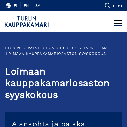
Skip
FI
EN
SV
ETSI
to
content
ETUSIVU
›
PALVELUT JA KOULUTUS
›
TAPAHTUMAT
›
LOIMAAN KAUPPAKAMARIOSASTON SYYSKOKOUS
Loimaan
kauppakamariosaston
syyskokous
Ajankohta ja paikka