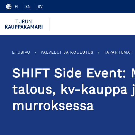
Skip
FI
EN
SV
to
content
ETUSIVU
›
PALVELUT JA KOULUTUS
›
TAPAHTUMAT
SHIFT Side Event: 
talous, kv-kauppa j
murroksessa