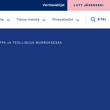
Vientiasiakirjat
LIITY JÄSENEKSI
sta
Tietoa meistä
Yhteystiedot
ETSI
UPPA JA TEOLLISUUS MURROKSESSA