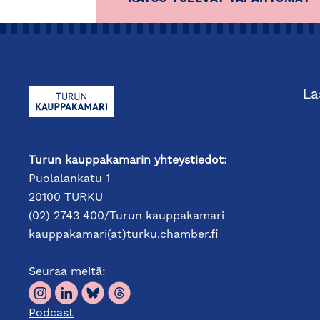
casepuheenvuoron siitä, miten suomala
laajennetaan uusille sektoreille. Tule
ohjelmasta ja mielenkiintoisista keskus
verkostoitumismahdollisuuksista.
La
OHJELMA
8:30
Verkostoitumiskahvit
Turun kauppakamarin yhteystiedot:
Puolalankatu 1
9:00
Tervetuloa ja tilaisuuden avaus
20100 TURKU
(02) 2743 400/Turun kauppakamari
kauppakamari(at)turku.chamber.fi
Seuraa meitä:
Maailman talouden sykkeessä – miltä n
Podcast