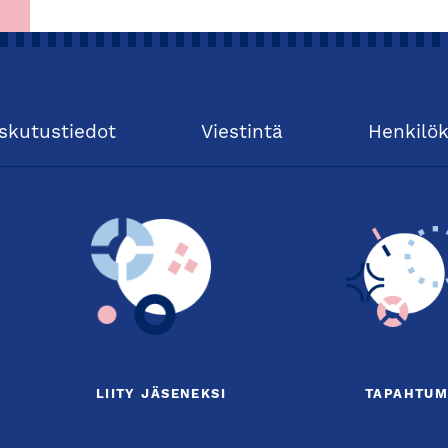
isen teollisuuden huippuosaaminen
 kanssamme nauttimaan ajankohtaisesta
teluista sekä aamupalasta ja
skutustiedot
Viestintä
Henkilö
LIITY JÄSENEKSI
TAPAHTUM
äyttää tulevaisuus?