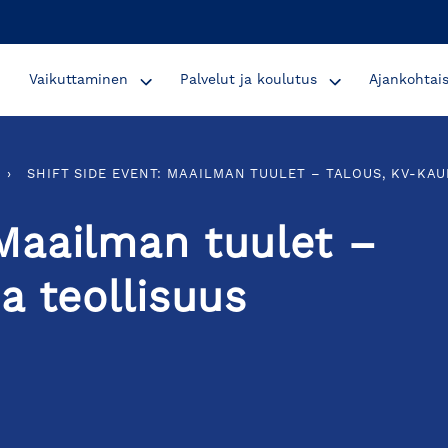
Vaikuttaminen
Palvelut ja koulutus
Ajankohtai
›
SHIFT SIDE EVENT: MAAILMAN TUULET – TALOUS, KV-KA
Maailman tuulet –
a teollisuus