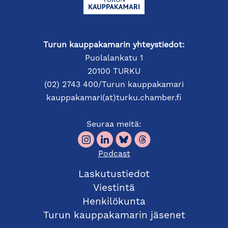
talouden ja hallinnon organisoimiseen Ruotsissa.
OHJELMA
Turun kauppakamarin yhteystiedot:
Puolalankatu 1
14:00
Tervetuloa
,
WTC Turku ja Enterprise Europe
20100 TURKU
Network
(02) 2743 400/Turun kauppakamari
kauppakamari(at)turku.chamber.fi
14:10
Finsve-terveiset,
Tua Takasu
, projektijohtaja,
Suomalais-ruotsalainen kauppakamari
Seuraa meitä:
14:20
Johda oikein Ruotsin markkinoilla
Podcast
Riikka Hackselius-Fonsén
, Punda Globalin
toimitusjohtaja ja
Tero Fonsén
, Punda Globalin
Laskutustiedot
Ruotsin maajohtaja
Viestintä
Henkilökunta
14:45
Ruotsin hallinnon prosessit osana yhtiön
Turun kauppakamarin jäsenet
talousjohtamista