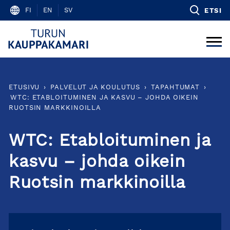
Skip
FI
EN
SV
ETSI
to
content
ETUSIVU
›
PALVELUT JA KOULUTUS
›
TAPAHTUMAT
›
WTC: ETABLOITUMINEN JA KASVU – JOHDA OIKEIN
RUOTSIN MARKKINOILLA
WTC: Etabloituminen ja
kasvu – johda oikein
Ruotsin markkinoilla