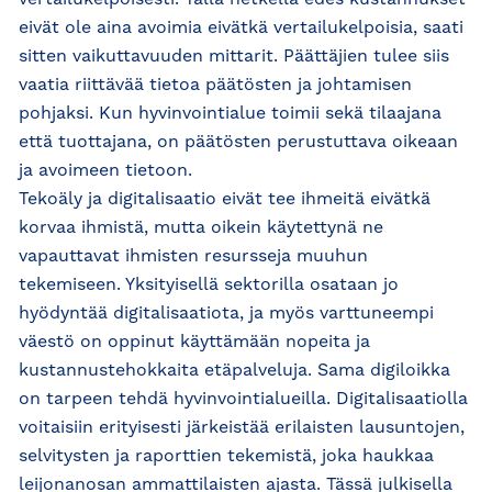
vertailukelpoisesti. Tällä hetkellä edes kustannukset
eivät ole aina avoimia eivätkä vertailukelpoisia, saati
sitten vaikuttavuuden mittarit. Päättäjien tulee siis
vaatia riittävää tietoa päätösten ja johtamisen
pohjaksi. Kun hyvinvointialue toimii sekä tilaajana
että tuottajana, on päätösten perustuttava oikeaan
ja avoimeen tietoon.
Tekoäly ja digitalisaatio eivät tee ihmeitä eivätkä
korvaa ihmistä, mutta oikein käytettynä ne
vapauttavat ihmisten resursseja muuhun
tekemiseen. Yksityisellä sektorilla osataan jo
hyödyntää digitalisaatiota, ja myös varttuneempi
väestö on oppinut käyttämään nopeita ja
kustannustehokkaita etäpalveluja. Sama digiloikka
on tarpeen tehdä hyvinvointialueilla. Digitalisaatiolla
voitaisiin erityisesti järkeistää erilaisten lausuntojen,
selvitysten ja raporttien tekemistä, joka haukkaa
leijonanosan ammattilaisten ajasta. Tässä julkisella