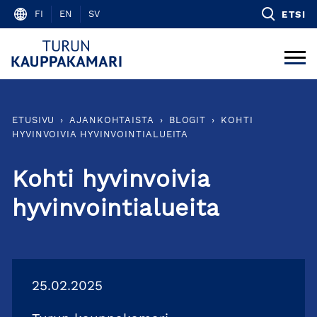
Skip
FI
EN
SV
ETSI
to
content
ETUSIVU
›
AJANKOHTAISTA
›
BLOGIT
›
KOHTI
HYVINVOIVIA HYVINVOINTIALUEITA
Kohti hyvinvoivia
hyvinvointialueita
25.02.2025