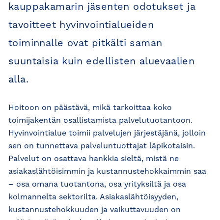
kauppakamarin jäsenten odotukset ja
tavoitteet hyvinvointialueiden
toiminnalle ovat pitkälti saman
suuntaisia kuin edellisten aluevaalien
alla.
Hoitoon on päästävä, mikä tarkoittaa koko
toimijakentän osallistamista palvelutuotantoon.
Hyvinvointialue toimii palvelujen järjestäjänä, jolloin
sen on tunnettava palveluntuottajat läpikotaisin.
Palvelut on osattava hankkia sieltä, mistä ne
asiakaslähtöisimmin ja kustannustehokkaimmin saa
– osa omana tuotantona, osa yrityksiltä ja osa
kolmannelta sektorilta. Asiakaslähtöisyyden,
kustannustehokkuuden ja vaikuttavuuden on