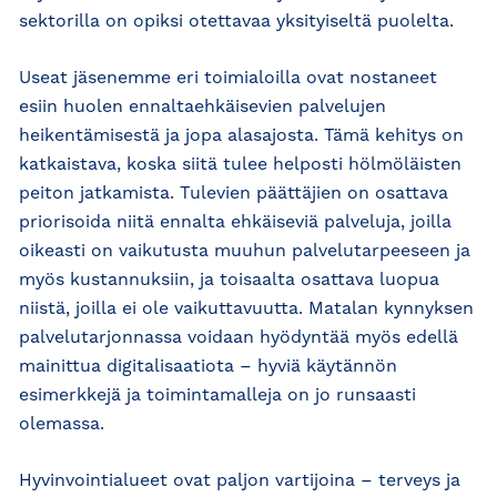
sektorilla on opiksi otettavaa yksityiseltä puolelta.
Useat jäsenemme eri toimialoilla ovat nostaneet
esiin huolen ennaltaehkäisevien palvelujen
heikentämisestä ja jopa alasajosta. Tämä kehitys on
katkaistava, koska siitä tulee helposti hölmöläisten
peiton jatkamista. Tulevien päättäjien on osattava
priorisoida niitä ennalta ehkäiseviä palveluja, joilla
oikeasti on vaikutusta muuhun palvelutarpeeseen ja
myös kustannuksiin, ja toisaalta osattava luopua
niistä, joilla ei ole vaikuttavuutta. Matalan kynnyksen
palvelutarjonnassa voidaan hyödyntää myös edellä
mainittua digitalisaatiota – hyviä käytännön
esimerkkejä ja toimintamalleja on jo runsaasti
olemassa.
Hyvinvointialueet ovat paljon vartijoina – terveys ja