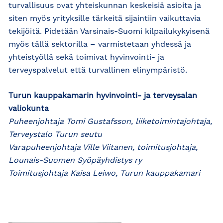
turvallisuus ovat yhteiskunnan keskeisiä asioita ja
siten myös yrityksille tärkeitä sijaintiin vaikuttavia
tekijöitä. Pidetään Varsinais-Suomi kilpailukykyisenä
myös tällä sektorilla – varmistetaan yhdessä ja
yhteistyöllä sekä toimivat hyvinvointi- ja
terveyspalvelut että turvallinen elinympäristö.
Turun kauppakamarin hyvinvointi- ja terveysalan
valiokunta
Puheenjohtaja Tomi Gustafsson, liiketoimintajohtaja,
Terveystalo Turun seutu
Varapuheenjohtaja Ville Viitanen, toimitusjohtaja,
Lounais-Suomen Syöpäyhdistys ry
Toimitusjohtaja Kaisa Leiwo, Turun kauppakamari