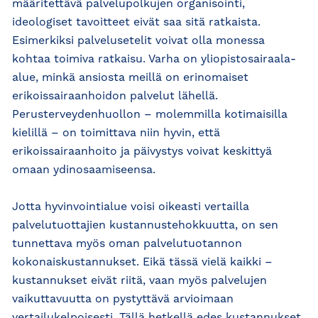
määritettävä palvelupolkujen organisointi,
ideologiset tavoitteet eivät saa sitä ratkaista.
Esimerkiksi palvelusetelit voivat olla monessa
kohtaa toimiva ratkaisu. Varha on yliopistosairaala-
alue, minkä ansiosta meillä on erinomaiset
erikoissairaanhoidon palvelut lähellä.
Perusterveydenhuollon – molemmilla kotimaisilla
kielillä – on toimittava niin hyvin, että
erikoissairaanhoito ja päivystys voivat keskittyä
omaan ydinosaamiseensa.
Jotta hyvinvointialue voisi oikeasti vertailla
palvelutuottajien kustannustehokkuutta, on sen
tunnettava myös oman palvelutuotannon
kokonaiskustannukset. Eikä tässä vielä kaikki –
kustannukset eivät riitä, vaan myös palvelujen
vaikuttavuutta on pystyttävä arvioimaan