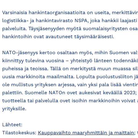
Varsinaisia hankintaorganisaatioita on useita, merkitt
logistiikka- ja hankintavirasto NSPA, joka hankkii laajasti 
palveluita. Täysjäsenyyden myötä suomalaisyritysten os
hankintoihin ovat avautuneet täysimääräisesti.
NATO-jäsenyys kertoo osaltaan myös, mihin Suomen va
kiinnittyy tulevina vuosina – yhteistyö länteen todennäk
puheissa ja teoissa. Tällä on merkitystä muun muassa sillo
uusia markkinoita maailmalta. Lopulta puolustusliiton j
ole mullistus yrityksen arjessa, vain yksi pala lisää vien
palettiin. Suomelle NATOn ovet aukesivat keväällä 2023; 
tuotteella tai palvelulla ovet isoihin markkinoihin voiva
yrityksille.
Lähteet:
Tilastokeskus:
Kauppavaihto maaryhmittäin ja maittain
;