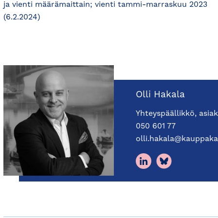
ja vienti määrämaittain; vienti tammi-marraskuu 2023
(6.2.2024)
Olli Hakala
Yhteyspäällikkö, asia
050 601 77
olli.hakala@kauppaka