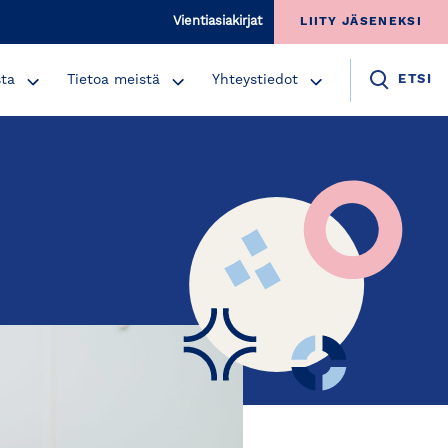
Vientiasiakirjat
LIITY JÄSENEKSI
sta
Tietoa meistä
Yhteystiedot
ETSI