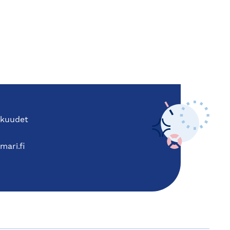
kkuudet
mari.fi