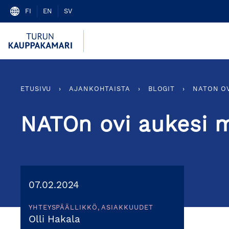
Skip
FI
EN
SV
to
content
ETUSIVU
›
AJANKOHTAISTA
›
BLOGIT
›
NATON OV
NATOn ovi aukesi m
07.02.2024
YHTEYSPÄÄLLIKKÖ, ASIAKKUUDET
Olli Hakala