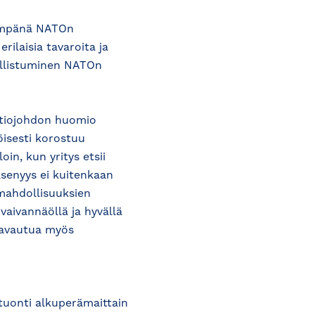
ävimpänä NATOn
erilaisia tavaroita ja
allistuminen NATOn
ltiojohdon huomio
öisesti korostuu
in, kun yritys etsii
äsenyys ei kuitenkaan
timahdollisuuksien
vaivannäöllä ja hyvällä
t avautua myös
 tuonti alkuperämaittain