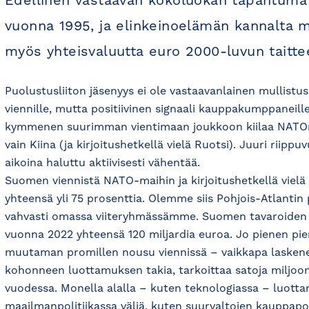
Edellinen vastaavan kokoluokan tapahtuma 
vuonna 1995, ja elinkeinoelämän kannalta me
myös yhteisvaluutta euro 2000-luvun taitte
Puolustusliiton jäsenyys ei ole vastaavanlainen mullistu
viennille, mutta positiivinen signaali kauppakumppane
kymmenen suurimman vientimaan joukkoon kiilaa NATOn
vain Kiina (ja kirjoitushetkellä vielä Ruotsi). Juuri riipp
aikoina haluttu aktiivisesti vähentää.
Suomen viennistä NATO-maihin ja kirjoitushetkellä vielä
yhteensä yli 75 prosenttia. Olemme siis Pohjois-Atlantin 
vahvasti omassa viiteryhmässämme. Suomen tavaroiden ja
vuonna 2022 yhteensä 120 miljardia euroa. Jo pienen pien
muutaman promillen nousu viennissä – vaikkapa laskene
kohonneen luottamuksen takia, tarkoittaa satoja miljooni
vuodessa. Monella alalla – kuten teknologiassa – luott
maailmanpolitiikassa väliä, kuten suurvaltojen kauppapol