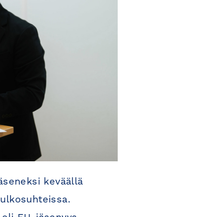
äseneksi keväällä
ulkosuhteissa.