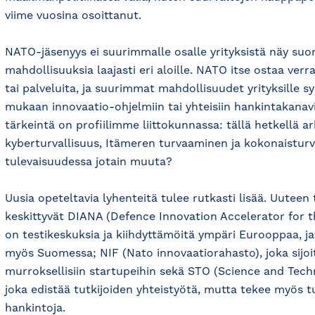
viime vuosina osoittanut.
NATO-jäsenyys ei suurimmalle osalle yrityksistä näy suo
mahdollisuuksia laajasti eri aloille. NATO itse ostaa verr
tai palveluita, ja suurimmat mahdollisuudet yrityksille s
mukaan innovaatio-ohjelmiin tai yhteisiin hankintakana
tärkeintä on profiilimme liittokunnassa: tällä hetkellä 
kyberturvallisuus, Itämeren turvaaminen ja kokonaisturv
tulevaisuudessa jotain muuta?
Uusia opeteltavia lyhenteitä tulee rutkasti lisää. Uuteen
keskittyvät DIANA (Defence Innovation Accelerator for th
on testikeskuksia ja kiihdyttämöitä ympäri Eurooppaa, j
myös Suomessa; NIF (Nato innovaatiorahasto), joka sijoi
murroksellisiin startupeihin sekä STO (Science and Tech
joka edistää tutkijoiden yhteistyötä, mutta tekee myös t
hankintoja.