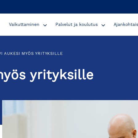
Vaikuttaminen
Palvelut ja koulutus
Ajankohtai
I AUKESI MYÖS YRITYKSILLE
yös yrityksille