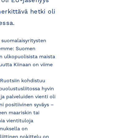
oli EU-jäsenyys
rkittävä hetki oli
essa.
s suomalaisyritysten
illemme: Suomen
 ulkopuolisista maista
uvuutta Kiinaan on viime
 Ruotsiin kohdistuu
puolustusliitossa hyvin
 palveluiden vienti oli
i positiivinen syväys –
en maariskin tai
a vientituloja
amuksella on
iittinen nokittelu on