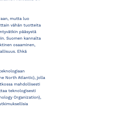
raan, mutta luo
attain vähän tuotteita
yntyvätkin pääsystä
viin. Suomen kannalta
arktinen osaaminen,
allisuus. Ehkä
 teknologiaan
e North Atlantic), jolla
atkossa mahdollisesti
ttaa teknologisesti
nology Organization),
utkimuksellisia