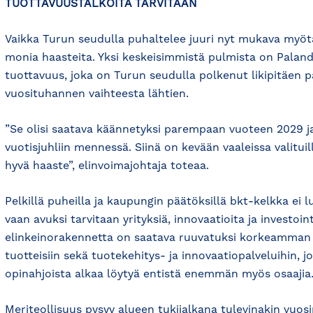
TUOTTAVUUSTALKOITA TARVITAAN
Vaikka Turun seudulla puhaltelee juuri nyt mukava myöt
monia haasteita. Yksi keskeisimmistä pulmista on Palan
tuottavuus, joka on Turun seudulla polkenut likipitäen p
vuosituhannen vaihteesta lähtien.
”Se olisi saatava käännetyksi parempaan vuoteen 2029 j
vuotisjuhliin mennessä. Siinä on kevään vaaleissa valituill
hyvä haaste”, elinvoimajohtaja toteaa.
Pelkillä puheilla ja kaupungin päätöksillä bkt-kelkka ei l
vaan avuksi tarvitaan yrityksiä, innovaatioita ja investoin
elinkeinorakennetta on saatava ruuvatuksi korkeamman 
tuotteisiin sekä tuotekehitys- ja innovaatiopalveluihin, joi
opinahjoista alkaa löytyä entistä enemmän myös osaajia
Meriteollisuus pysyy alueen tukijalkana tulevinakin vuosi