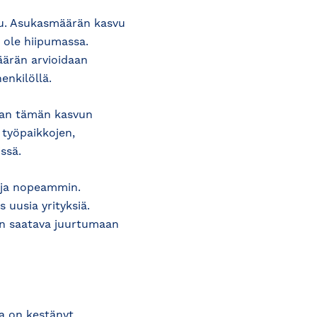
rku. Asukasmäärän kasvu
 ole hiipumassa.
ärän arvioidaan
nkilöllä.
an tämän kasvun
 työpaikkojen,
ssä.
uja nopeammin.
uusia yrityksiä.
on saatava juurtumaan
a on kestänyt