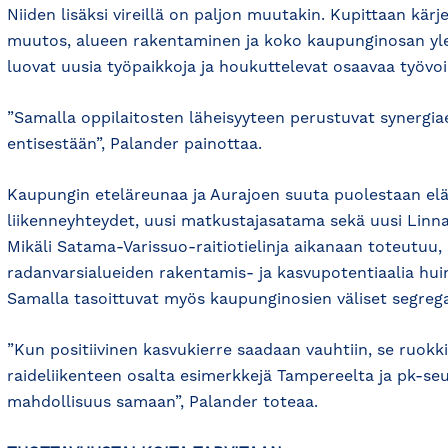
Niiden lisäksi vireillä on paljon muutakin. Kupittaan kä
muutos, alueen rakentaminen ja koko kaupunginosan yl
luovat uusia työpaikkoja ja houkuttelevat osaavaa työvo
”Samalla oppilaitosten läheisyyteen perustuvat synergia
entisestään”, Palander painottaa.
Kaupungin eteläreunaa ja Aurajoen suuta puolestaan elä
liikenneyhteydet, uusi matkustajasatama sekä uusi Linn
Mikäli Satama-Varissuo-raitiotielinja aikanaan toteutuu, 
radanvarsialueiden rakentamis- ja kasvupotentiaalia hui
Samalla tasoittuvat myös kaupunginosien väliset segrega
”Kun positiivinen kasvukierre saadaan vauhtiin, se ruokkii
raideliikenteen osalta esimerkkejä Tampereelta ja pk-se
mahdollisuus samaan”, Palander toteaa.