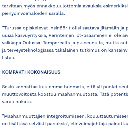
tarvitaan myös ennakkoluulottomia avauksia esimerkiksi 
pienydinvoimaloiden saralla.
”Turussa opiskelevat insinöörit olisi saatava jäämään j
uusia kasvuyrityksiä, Perinteinen ict-osaaminen ei ole a
vaikkapa Oulussa, Tampereella ja pk-seudulla, mutta au
ja terveysteknologiassa täkäläinen tutkimus on kansainvä
listaa.
KOMPAKTI KOKONAISUUS
Sekin kannattaa kuulemma huomata, että yli puolet se
muuttovoitosta koostuu maahanmuutosta. Tätä potentiaa
varaa hukata.
”Maahanmuuttajien integroitumiseen, kouluttautumiseen 
on lisättävä selvästi panoksia”, elinvoimajohtaja painotta