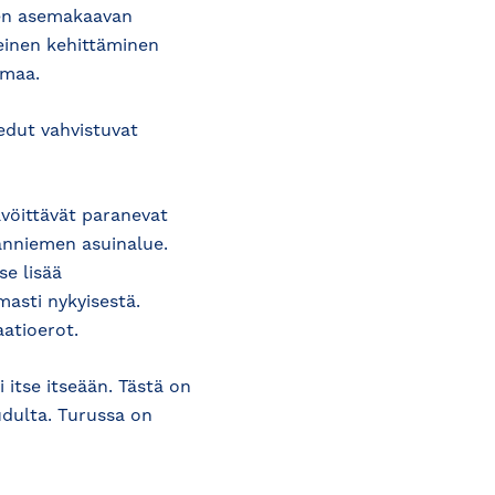
rjen asemakaavan
einen kehittäminen
imaa.
edut vahvistuvat
vöittävät paranevat
anniemen asuinalue.
se lisää
masti nykyisestä.
atioerot.
 itse itseään. Tästä on
udulta. Turussa on