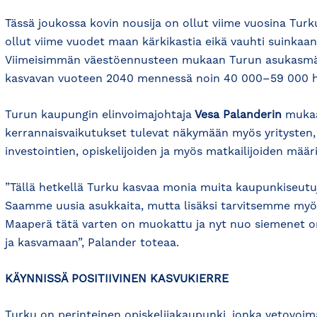
Tässä joukossa kovin nousija on ollut viime vuosina Tu
ollut viime vuodet maan kärkikastia eikä vauhti suinkaan
Viimeisimmän väestöennusteen mukaan Turun asukasmä
kasvavan vuoteen 2040 mennessä noin 40 000–59 000 he
Turun kaupungin elinvoimajohtaja
Vesa Palanderin
muka
kerrannaisvaikutukset tulevat näkymään myös yritysten,
investointien, opiskelijoiden ja myös matkailijoiden määri
”Tällä hetkellä Turku kasvaa monia muita kaupunkiseut
Saamme uusia asukkaita, mutta lisäksi tarvitsemme myös 
Maaperä tätä varten on muokattu ja nyt nuo siemenet 
ja kasvamaan”, Palander toteaa.
KÄYNNISSÄ POSITIIVINEN KASVUKIERRE
Turku on perinteinen opiskelijakaupunki, jonka vetovoim