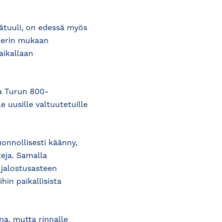
ätuuli, on edessä myös
derin mukaan
aikallaan
a Turun 800-
e uusille valtuutetuille
uonnollisesti käänny,
teja. Samalla
jalostusasteen
hin paikallisista
.
na, mutta rinnalle