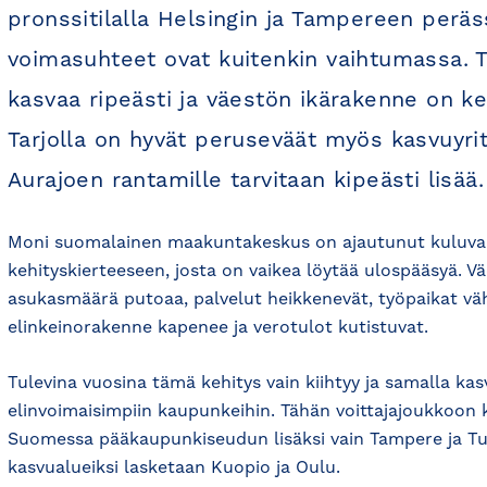
pronssitilalla Helsingin ja Tampereen peräs
voimasuhteet ovat kuitenkin vaihtumassa. 
kasvaa ripeästi ja väestön ikärakenne on kes
Tarjolla on hyvät peruseväät myös kasvuyrity
Aurajoen rantamille tarvitaan kipeästi lisää.
Moni suomalainen maakuntakeskus on ajautunut kuluva
kehityskierteeseen, josta on vaikea löytää ulospääsyä. Vä
asukasmäärä putoaa, palvelut heikkenevät, työpaikat vä
elinkeinorakenne kapenee ja verotulot kutistuvat.
Tulevina vuosina tämä kehitys vain kiihtyy ja samalla kas
elinvoimaisimpiin kaupunkeihin. Tähän voittajajoukkoon 
Suomessa pääkaupunkiseudun lisäksi vain Tampere ja T
kasvualueiksi lasketaan Kuopio ja Oulu.