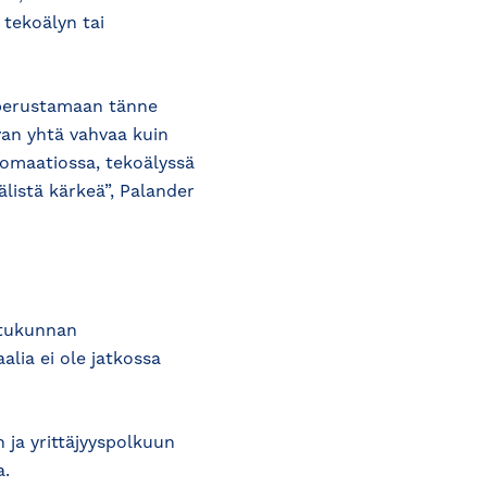
tekoälyn tai
a perustamaan tänne
ivan yhtä vahvaa kuin
tomaatiossa, tekoälyssä
listä kärkeä”, Palander
utukunnan
lia ei ole jatkossa
ja yrittäjyyspolkuun
a.