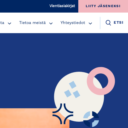
Vientiasiakirjat
LIITY JÄSENEKSI
sta
Tietoa meistä
Yhteystiedot
ETSI