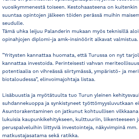
vuosikymmenestä toiseen. Kestohaasteena on kuitenkin 
suuntaa opintojen jälkeen töiden perässä muihin maisem
seudulle.
Tämä uhka leijuu Palanderin mukaan myös teknisillä aloi
opinahjojen diplomi-ja amk-insinöörit alkavat valmistua.
”Yritysten kannattaa huomata, että Turussa on nyt tarjol
kannattaa investoida. Perinteisesti vahvan meriteollisuus
potentiaalia on vihreässä siirtymässä, ympäristö- ja mer
biotaloudessa”, elinvoimajohtaja listaa.
Lisäbuustia ja myötätuulta tuo Turun yleinen kehitysvauh
suhdannekuoppa ja synkistyneet työttömyysluvutkaan eiv
Asuntorakentaminen on jatkunut kohtuullisen vilkkaana 
lukuisia kaupunkikehitykseen, kulttuuriin, liikenteeseen 
peruspalveluihin liittyviä investointeja, näkyvimpinä mm. 
matkustajasatama sekä ratikka.