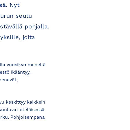
sä. Nyt
Turun seutu
tävällä pohjalla.
ksille, joita
lla vuosikymmenellä
estö ikääntyy,
henevät,
vu keskittyy kaikkein
kuuluvat eteläisessä
urku. Pohjoisempana