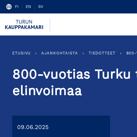
Skip
FI
EN
SV
to
content
ETUSIVU
›
AJANKOHTAISTA
›
TIEDOTTEET
›
800-
800-vuotias Turku 
elinvoimaa
09.06.2025