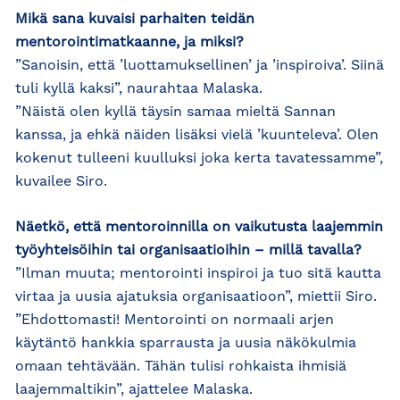
Mikä sana kuvaisi parhaiten teidän
mentorointimatkaanne, ja miksi?
”Sanoisin, että ’luottamuksellinen’ ja ’inspiroiva’. Siinä
tuli kyllä kaksi”, naurahtaa Malaska.
”Näistä olen kyllä täysin samaa mieltä Sannan
kanssa, ja ehkä näiden lisäksi vielä ’kuunteleva’. Olen
kokenut tulleeni kuulluksi joka kerta tavatessamme”,
kuvailee Siro.
Näetkö, että mentoroinnilla on vaikutusta laajemmin
työyhteisöihin tai organisaatioihin – millä tavalla?
”Ilman muuta; mentorointi inspiroi ja tuo sitä kautta
virtaa ja uusia ajatuksia organisaatioon”, miettii Siro.
”Ehdottomasti! Mentorointi on normaali arjen
käytäntö hankkia sparrausta ja uusia näkökulmia
omaan tehtävään. Tähän tulisi rohkaista ihmisiä
laajemmaltikin”, ajattelee Malaska.