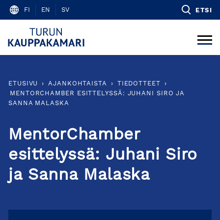
Skip
FI
EN
SV
ETSI
to
content
ETUSIVU
›
AJANKOHTAISTA
›
TIEDOTTEET
›
MENTORCHAMBER ESITTELYSSÄ: JUHANI SIRO JA
SANNA MALASKA
MentorChamber
esittelyssä: Juhani Siro
ja Sanna Malaska