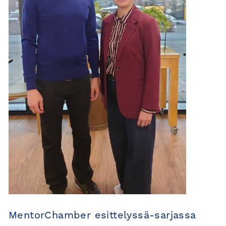
MentorChamber esittelyssä-sarjassa